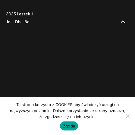
2025
Leszek J
In
Db
Be
Ta strona korzysta z COOKIES aby świadczyć usługi na
najwyższym poziomie. Dalsze korzystanie ze strony oznacza,
że zgadzasz się na ich użycie.
Zgoda